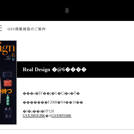
Real Design �@6����
���s�ЁF��(�G�C)�o�Ŏ�
�������F2008�N4��16��
�f�ڏ��i�FP128
GSX2003GBK
�A
GSX905SBK