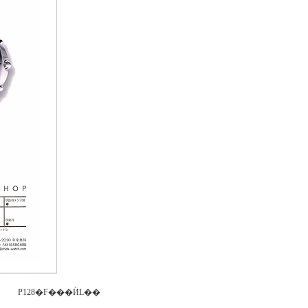
P128�F���ЍL��