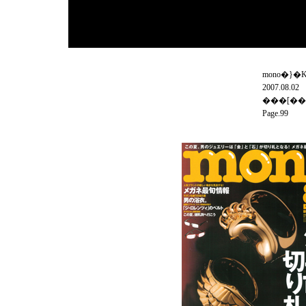
mono�}�K
2007.08.02
���[��
Page.99