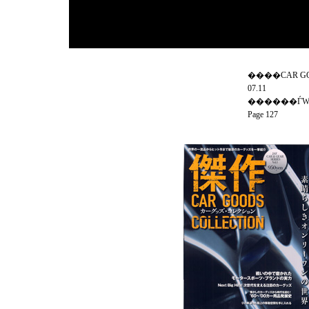
����CAR GO
07.11
������ЃW
Page 127